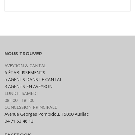
NOUS TROUVER
AVEYRON & CANTAL
6 ÉTABLISSEMENTS
5 AGENTS DANS LE CANTAL
3 AGENTS EN AVEYRON
LUNDI - SAMEDI
08H00 - 18H00
CONCESSION PRINCIPALE
Avenue Georges Pompidou, 15000 Aurillac
04 71 63 46 13