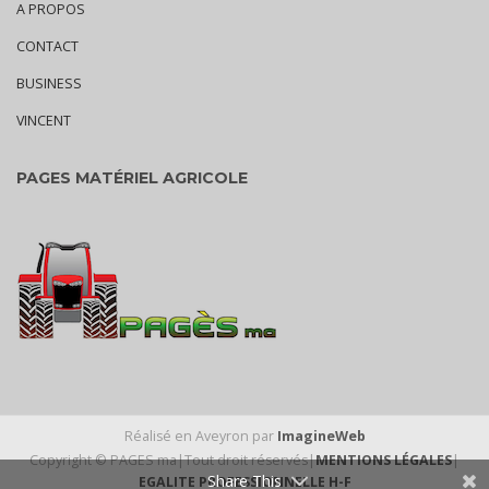
A PROPOS
CONTACT
BUSINESS
VINCENT
PAGES MATÉRIEL AGRICOLE
Réalisé en Aveyron par
ImagineWeb
Copyright © PAGES ma|Tout droit réservés|
MENTIONS LÉGALES
|
Share This
EGALITE PROFESSIONNELLE H-F