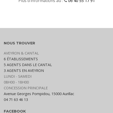
Plus d’informations au :
06 40 55 17 91
NOUS TROUVER
AVEYRON & CANTAL
6 ÉTABLISSEMENTS
5 AGENTS DANS LE CANTAL
3 AGENTS EN AVEYRON
LUNDI - SAMEDI
08H00 - 18H00
CONCESSION PRINCIPALE
Avenue Georges Pompidou, 15000 Aurillac
04 71 63 46 13
FACEBOOK